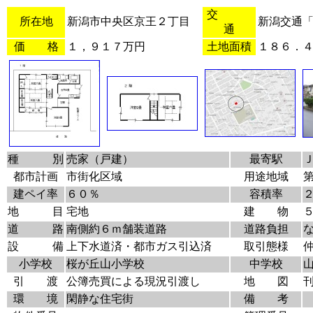
交
所在地
新潟市中央区京王２丁目
新潟交通
通
価 格
１，９１７万円
土地面積
１８６．
種 別
売家（戸建）
最寄駅
都市計画
市街化区域
用途地域
建ペイ率
６０％
容積率
地 目
宅地
建 物
道 路
南側約６ｍ舗装道路
道路負担
設 備
上下水道済・都市ガス引込済
取引態様
小学校
桜が丘山小学校
中学校
引 渡
公簿売買による現況引渡し
地 図
環 境
閑静な住宅街
備 考